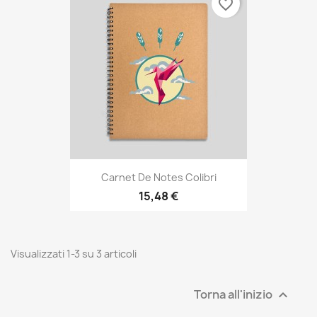
favorite_border
Carnet De Notes Colibri
15,48 €
Visualizzati 1-3 su 3 articoli
Torna all'inizio
