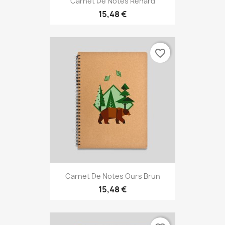
Carnet De Notes Renard
15,48 €
favorite_border
Carnet De Notes Ours Brun
15,48 €