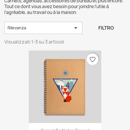
Carnets, agendas, accessoires de bureau et plus encore.
Tout ce dont vous avez besoin pour joindre l'utile à
l'agréable, au travail ou à la maison.

FILTRO
Rilevanza
Visualizzati 1-3 su 3 articoli
favorite_border