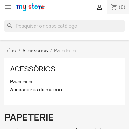
shopping_cart


(0)
search
Início
Acessórios
Papeterie
ACESSÓRIOS
Papeterie
Accessoires de maison
PAPETERIE