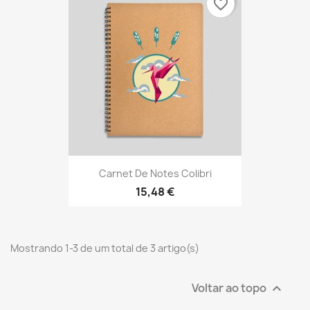
favorite_border
Carnet De Notes Colibri
15,48 €
Mostrando 1-3 de um total de 3 artigo(s)
Voltar ao topo
