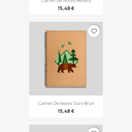
Carnet De Notes Renard
15,48 €
favorite_border
Carnet De Notes Ours Brun
15,48 €