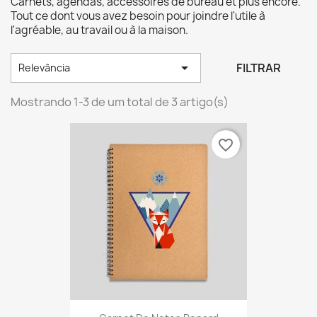
Carnets, agendas, accessoires de bureau et plus encore.
Tout ce dont vous avez besoin pour joindre l'utile à
l'agréable, au travail ou à la maison.

FILTRAR
Relevância
Mostrando 1-3 de um total de 3 artigo(s)
favorite_border