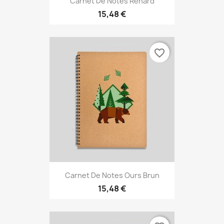
Carnet De Notes Renard
15,48 €
favorite_border
Carnet De Notes Ours Brun
15,48 €