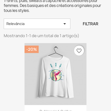
T-shirts, pulls, sweats à capuche et accessoires pour
femmes. Des basiques et des créations originales pour
tous les styles.

FILTRAR
Relevância
Mostrando 1-1 de um total de 1 artigo(s)
-20%
favorite_border