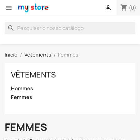
shopping_cart


(0)
search
Início
Vêtements
Femmes
VÊTEMENTS
Hommes
Femmes
FEMMES