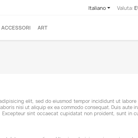

Italiano
Valuta:
E
ACCESSORI
ART
adipisicing elit, sed do eiusmod tempor incididunt ut labore
aboris nisi ut aliquip ex ea commodo consequat. Duis aute iru
r. Excepteur sint occaecat cupidatat non proident, sunt in cu