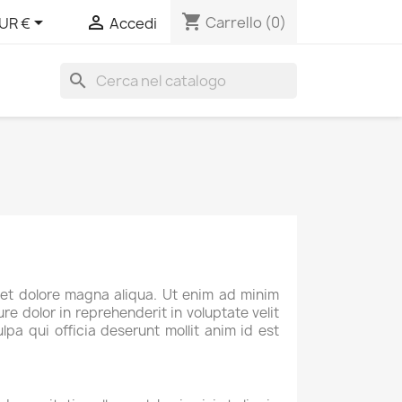
shopping_cart


Carrello
(0)
UR €
Accedi
search
 et dolore magna aliqua. Ut enim ad minim
re dolor in reprehenderit in voluptate velit
lpa qui officia deserunt mollit anim id est