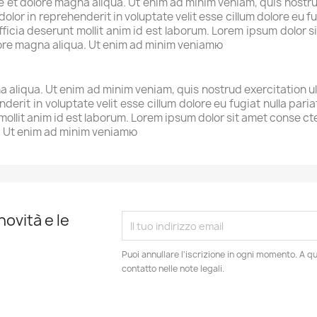
et dolore magna aliqua. Ut enim ad minim veniam, quis nostrud 
lor in reprehenderit in voluptate velit esse cillum dolore eu fu
fficia deserunt mollit anim id est laborum. Lorem ipsum dolor si
lore magna aliqua. Ut enim ad minim veniamю
 aliqua. Ut enim ad minim veniam, quis nostrud exercitation u
nderit in voluptate velit esse cillum dolore eu fugiat nulla par
 mollit anim id est laborum. Lorem ipsum dolor sit amet conse c
a. Ut enim ad minim veniamю
novità e le
Puoi annullare l'iscrizione in ogni momento. A qu
contatto nelle note legali.