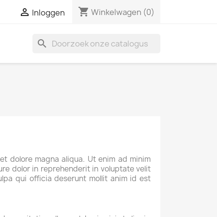
shopping_cart

Winkelwagen
(0)
Inloggen
search
 et dolore magna aliqua. Ut enim ad minim
re dolor in reprehenderit in voluptate velit
lpa qui officia deserunt mollit anim id est