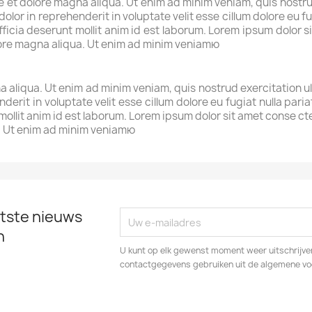
et dolore magna aliqua. Ut enim ad minim veniam, quis nostrud 
lor in reprehenderit in voluptate velit esse cillum dolore eu fu
fficia deserunt mollit anim id est laborum. Lorem ipsum dolor si
lore magna aliqua. Ut enim ad minim veniamю
 aliqua. Ut enim ad minim veniam, quis nostrud exercitation u
nderit in voluptate velit esse cillum dolore eu fugiat nulla par
 mollit anim id est laborum. Lorem ipsum dolor sit amet conse c
a. Ut enim ad minim veniamю
tste nieuws
n
U kunt op elk gewenst moment weer uitschrijven
contactgegevens gebruiken uit de algemene v