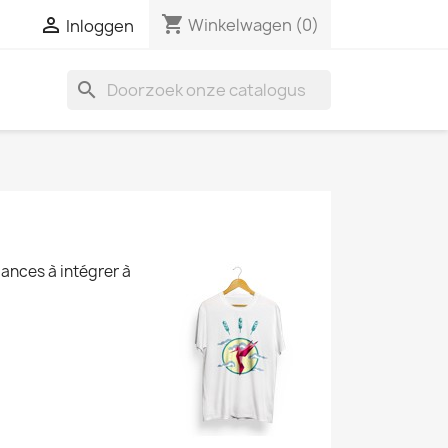
shopping_cart

Winkelwagen
(0)
Inloggen
search
ances à intégrer à