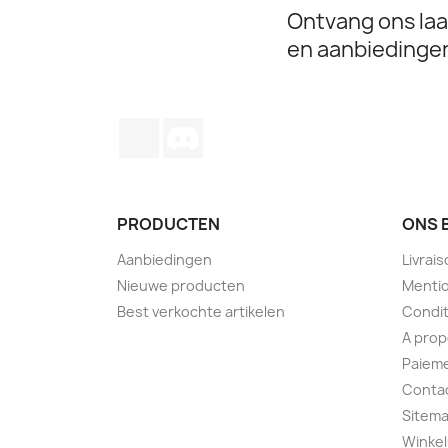
Ontvang ons laa
en aanbiedinge
TikTok
Discord
PRODUCTEN
ONS 
Aanbiedingen
Livrai
Nieuwe producten
Mentio
Best verkochte artikelen
Condit
A pro
Paieme
Conta
Sitem
Winkel