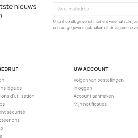
tste nieuws
n
U kunt op elk gewenst moment weer uitschrijven
contactgegevens gebruiken uit de algemene v
BEDRIJF
UW ACCOUNT
son
Volgen van bestellingen
ns légales
Inloggen
ions d'utilisation
Account aanmaken
pos
Mijn notificaties
nt sécurisé
cteer ons
ap
s