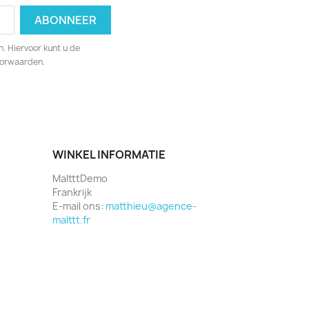
. Hiervoor kunt u de
oorwaarden.
WINKEL INFORMATIE
MaltttDemo
Frankrijk
E-mail ons:
matthieu@agence-
malttt.fr