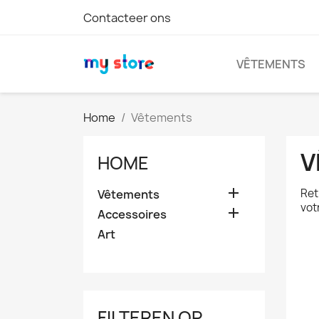
Contacteer ons
VÊTEMENTS
Home
Vêtements
V
HOME

Ret
Vêtements
vot

Accessoires
Art
FILTEREN OP