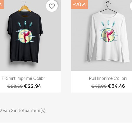
%
-20%
favorite_border
Snel bekijken
Snel bekijken


T-Shirt Imprimé Colibri
Pull Imprimé Colibri
€ 22,94
€ 34,46
€ 28,68
€ 43,08
2 van 2 in totaal item(s)