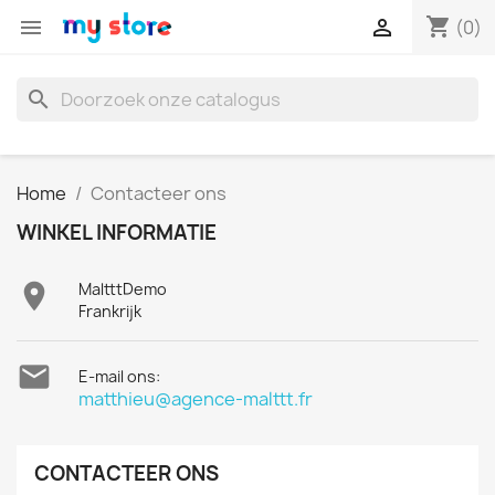
shopping_cart


(0)
search
Home
Contacteer ons
WINKEL INFORMATIE

MaltttDemo
Frankrijk

E-mail ons:
matthieu@agence-malttt.fr
CONTACTEER ONS