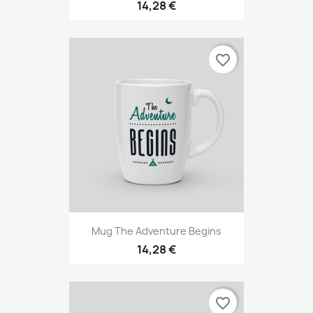
14,28 €
favorite_border
Mug The Adventure Begins
14,28 €
favorite_border