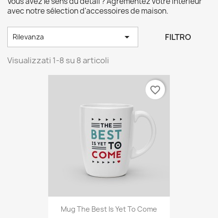
Vous avez le sens du détail ? Agrémentez votre intérieur
avec notre sélection d'accessoires de maison.

FILTRO
Rilevanza
Visualizzati 1-8 su 8 articoli
favorite_border
Mug The Best Is Yet To Come