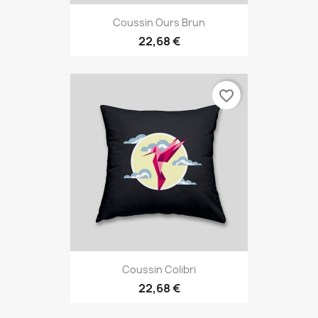
Coussin Ours Brun
22,68 €
favorite_border
Coussin Colibri
22,68 €