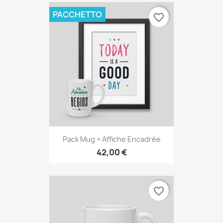
PACCHETTO
favorite_border
Pack Mug + Affiche Encadrée
42,00 €
favorite_border