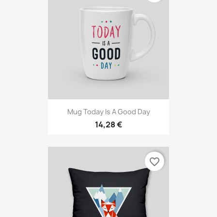
Mug Today Is A Good Day
14,28 €
favorite_border