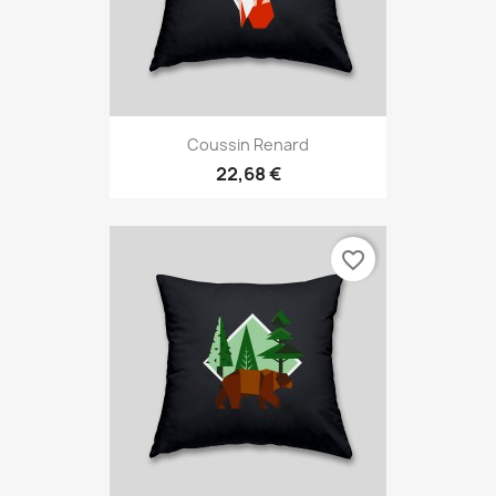
Coussin Renard
22,68 €
favorite_border