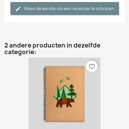
Wees de eerste om een recensie te schrijven
2 andere producten in dezelfde
categorie:
favorite_border