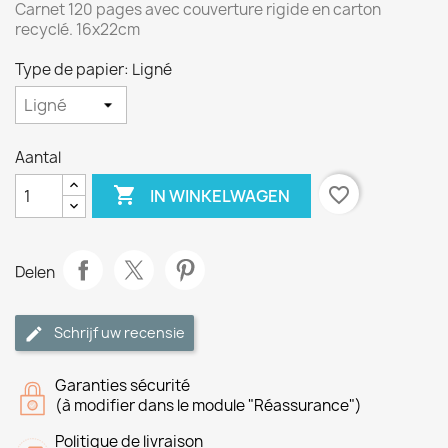
Carnet 120 pages avec couverture rigide en carton
recyclé. 16x22cm
Type de papier: Ligné
Aantal

favorite_border
IN WINKELWAGEN
Delen
Schrijf uw recensie
Garanties sécurité
(à modifier dans le module "Réassurance")
Politique de livraison