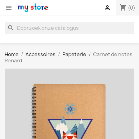
shopping_cart


(0)
search
Home
Accessoires
Papeterie
Carnet de notes
Renard