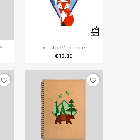
Snel bekijken

...
Illustration Vectorielle...
€ 10,80
favorite_border
favorite_border