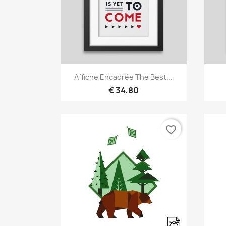
Snel bekijken

Affiche Encadrée The Best...
€ 34,80
favorite_border