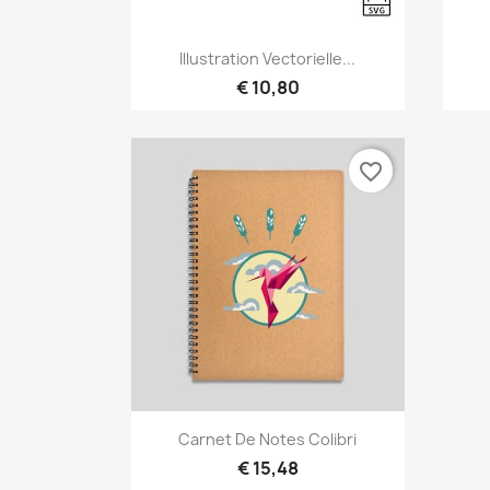
Snel bekijken

Illustration Vectorielle...
€ 10,80
favorite_border
Snel bekijken

Carnet De Notes Colibri
€ 15,48