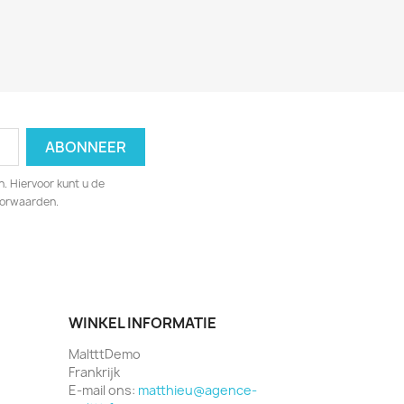
. Hiervoor kunt u de
oorwaarden.
WINKEL INFORMATIE
MaltttDemo
Frankrijk
E-mail ons:
matthieu@agence-