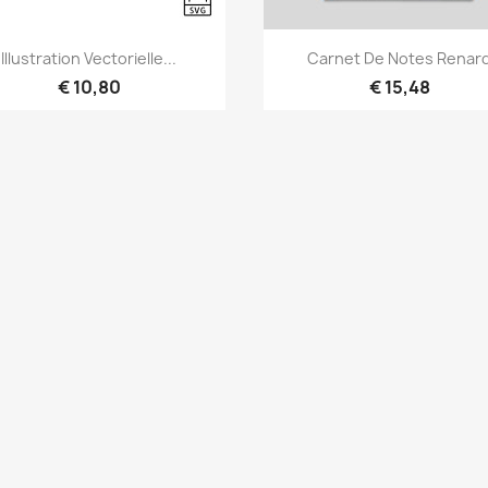
Snel bekijken
Snel bekijken


Illustration Vectorielle...
Carnet De Notes Renar
€ 10,80
€ 15,48