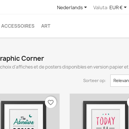


Nederlands
Valuta:
EUR €
ACCESSOIRES
ART
Graphic Corner
hoix d'affiches et de posters disponibles en version papier e
Sorteer op:
Relevan
favorite_border