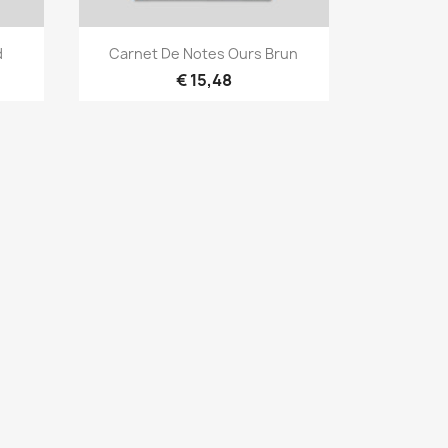
Snel bekijken

d
Carnet De Notes Ours Brun
€ 15,48