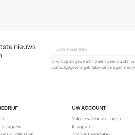
tste nieuws
n
U kunt op elk gewenst moment weer uitschrijven
contactgegevens gebruiken uit de algemene v
BEDRIJF
UW ACCOUNT
son
Volgen van bestellingen
ns légales
Inloggen
ions d'utilisation
Account aanmaken