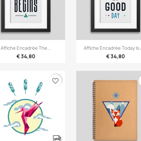
Snel bekijken
Snel bekijken


Affiche Encadrée The...
Affiche Encadrée Today Is A
€ 34,80
€ 34,80
favorite_border