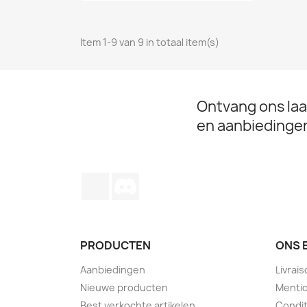
Item 1-9 van 9 in totaal item(s)
Ontvang ons laa
en aanbiedinge
TikTok
Discord
PRODUCTEN
ONS 
Aanbiedingen
Livrai
Nieuwe producten
Mentio
Best verkochte artikelen
Condit