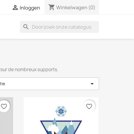
shopping_cart

Winkelwagen
(0)
Inloggen
search
t sur de nombreux supports.

tie
favorite_border
favorite_border