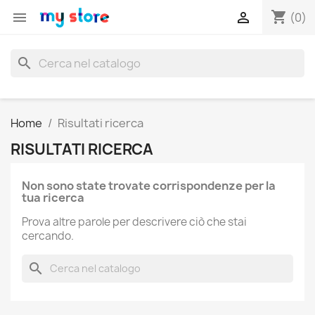
shopping_cart


(0)
search
Home
Risultati ricerca
RISULTATI RICERCA
Non sono state trovate corrispondenze per la
tua ricerca
Prova altre parole per descrivere ciò che stai
cercando.
search