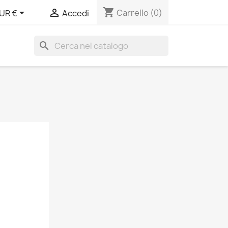
shopping_cart


Carrello
(0)
UR €
Accedi
search