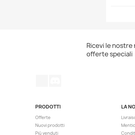
Ricevi le nostre 
offerte speciali
TikTok
Discord
PRODOTTI
LA N
Offerte
Livrai
Nuovi prodotti
Mentio
Più venduti
Condit