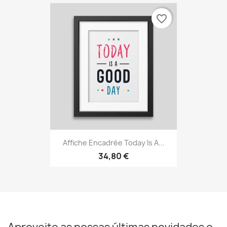
favorite_border
Affiche Encadrée Today Is A...
34,80 €