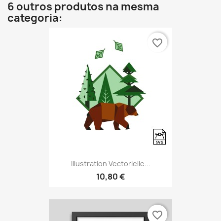
6 outros produtos na mesma
categoria:
favorite_border
Illustration Vectorielle...
10,80 €
favorite_border