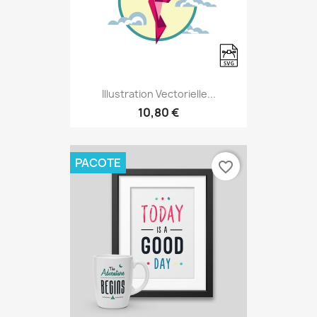
Illustration Vectorielle...
10,80 €
PACOTE
favorite_border