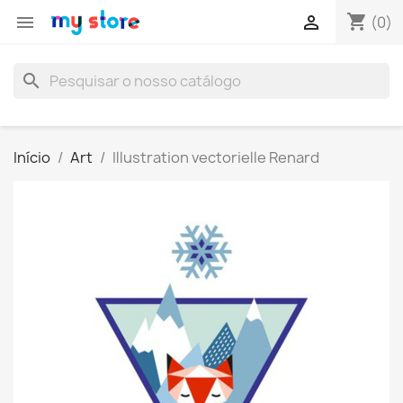
shopping_cart


(0)
search
Início
Art
Illustration vectorielle Renard