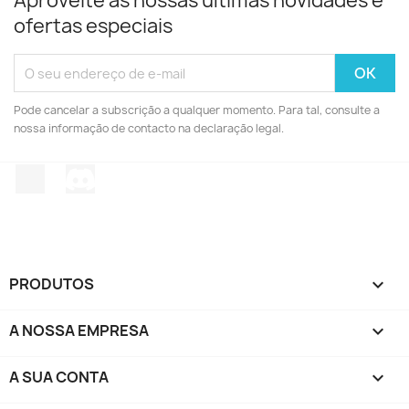
Aproveite as nossas últimas novidades e
ofertas especiais
Pode cancelar a subscrição a qualquer momento. Para tal, consulte a
nossa informação de contacto na declaração legal.
TikTok
Discord
PRODUTOS

A NOSSA EMPRESA

A SUA CONTA
