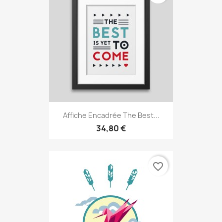
Affiche Encadrée The Best...
34,80 €
favorite_border