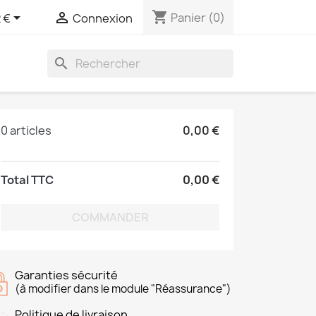
shopping_cart


Panier
(0)
 €
Connexion
search
0 articles
0,00 €
Total TTC
0,00 €
COMMANDER
Garanties sécurité
(à modifier dans le module "Réassurance")
Politique de livraison