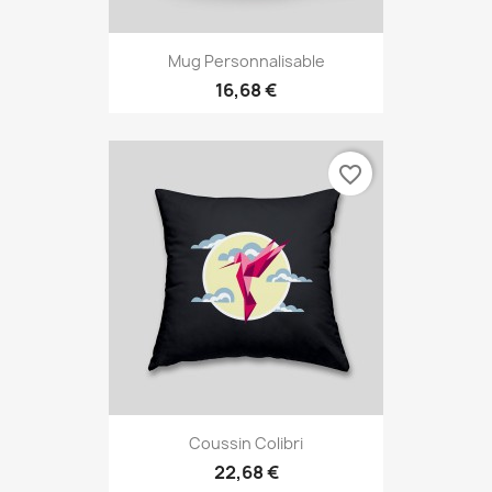
Mug Personnalisable
16,68 €
favorite_border
Coussin Colibri
22,68 €