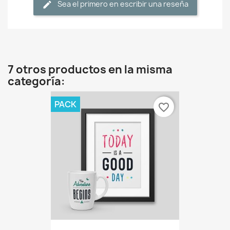
Sea el primero en escribir una reseña
7 otros productos en la misma
categoría:
PACK
favorite_border