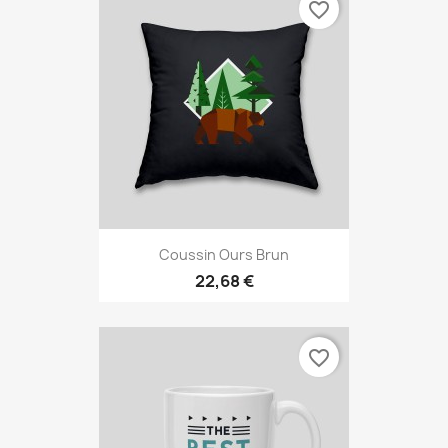
favorite_border
Coussin Ours Brun
22,68 €
favorite_border