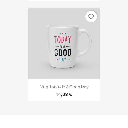
favorite_border
Mug Today Is A Good Day
14,28 €