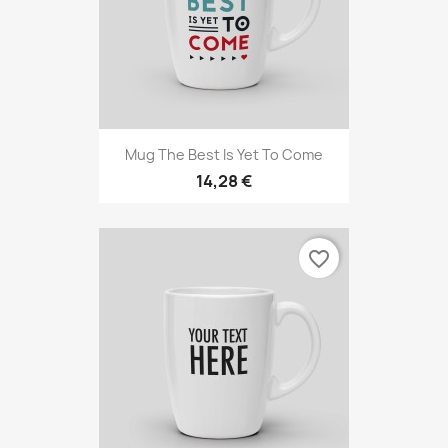
Mug The Best Is Yet To Come
14,28 €
favorite_border