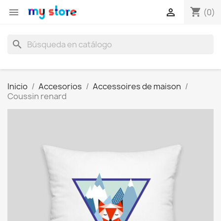
shopping_cart


(0)
search
Inicio
Accesorios
Accessoires de maison
Coussin renard