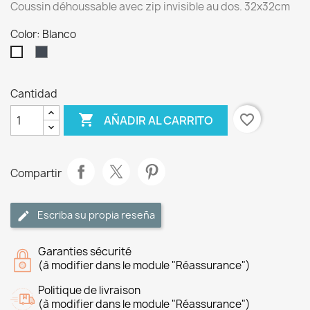
Coussin déhoussable avec zip invisible au dos. 32x32cm
Color: Blanco
Negro
Blanco
Cantidad

favorite_border
AÑADIR AL CARRITO
Compartir
Escriba su propia reseña
Garanties sécurité
(à modifier dans le module "Réassurance")
Politique de livraison
(à modifier dans le module "Réassurance")