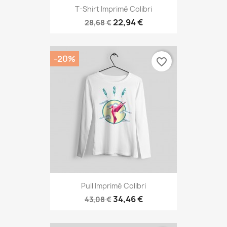
T-Shirt Imprimé Colibri
22,94 €
28,68 €
-20%
favorite_border
Pull Imprimé Colibri
34,46 €
43,08 €