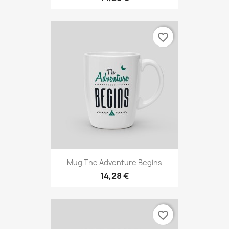
favorite_border
Mug The Adventure Begins
14,28 €
favorite_border