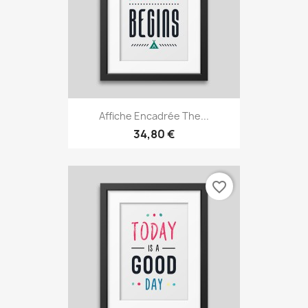
Affiche Encadrée The...
34,80 €
favorite_border