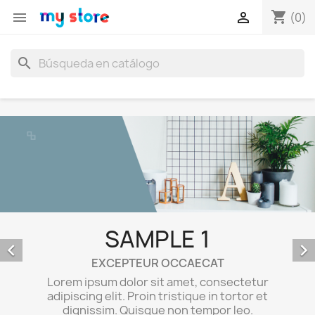
shopping_cart


(0)
search
SAMPLE 2
EXCEPTEUR OCCAECAT


Lorem ipsum dolor sit amet, consectetur
adipiscing elit. Proin tristique in tortor et
tetur
dignissim. Quisque non tempor leo.
tor et
Maecenas egestas sem elit
o.