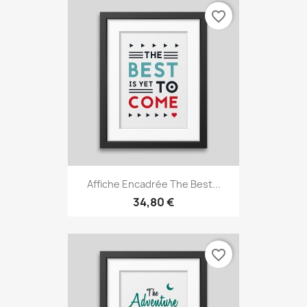
favorite_border
Affiche Encadrée The Best...
34,80 €
favorite_border