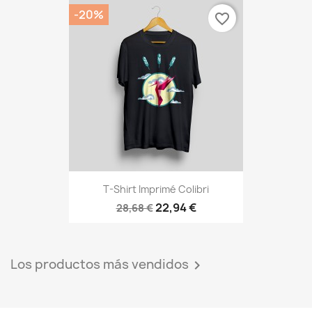
-20%
favorite_border
T-Shirt Imprimé Colibri
22,94 €
28,68 €
Los productos más vendidos
