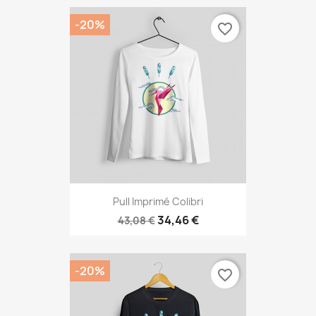
-20%
favorite_border
Pull Imprimé Colibri
34,46 €
43,08 €
-20%
favorite_border