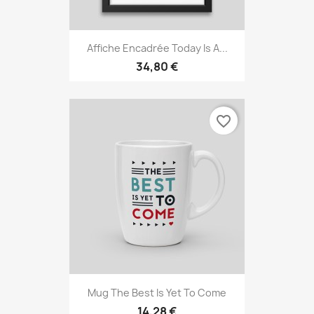
Affiche Encadrée Today Is A...
34,80 €
favorite_border
Mug The Best Is Yet To Come
14,28 €