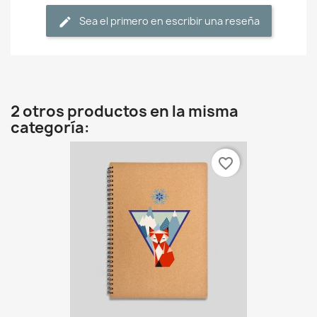
Sea el primero en escribir una reseña
2 otros productos en la misma
categoría:
favorite_border