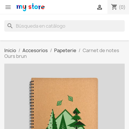
shopping_cart


(0)
search
Inicio
Accesorios
Papeterie
Carnet de notes
Ours brun