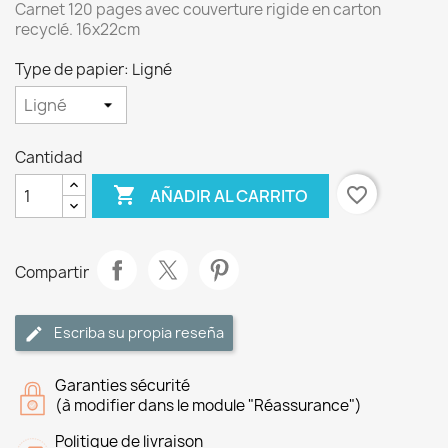
Carnet 120 pages avec couverture rigide en carton
recyclé. 16x22cm
Type de papier: Ligné
Cantidad

favorite_border
AÑADIR AL CARRITO
Compartir
Escriba su propia reseña
Garanties sécurité
(à modifier dans le module "Réassurance")
Politique de livraison