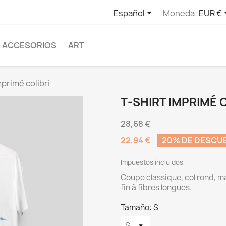

Español
Moneda:
EUR €
ACCESORIOS
ART
mprimé colibri
T-SHIRT IMPRIMÉ 
28,68 €
22,94 €
20% DE DESCU
Impuestos incluidos
Coupe classique, col rond, m
fin à fibres longues.
Tamaño: S