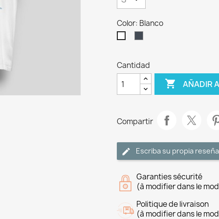
Color: Blanco
Negro
Blanco
Cantidad

AÑADIR 
Compartir
Escriba su propia reseña
Garanties sécurité
(à modifier dans le mo
Politique de livraison
(à modifier dans le mo