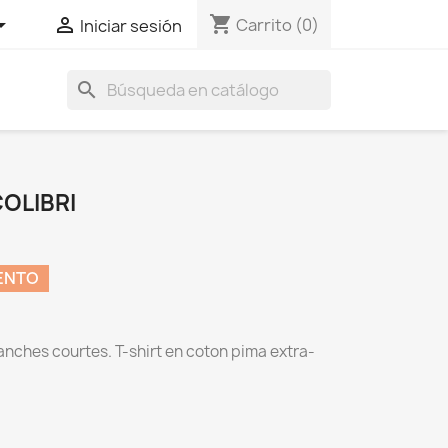
shopping_cart


Carrito
(0)
Iniciar sesión
search
COLIBRI
ENTO
anches courtes. T-shirt en coton pima extra-