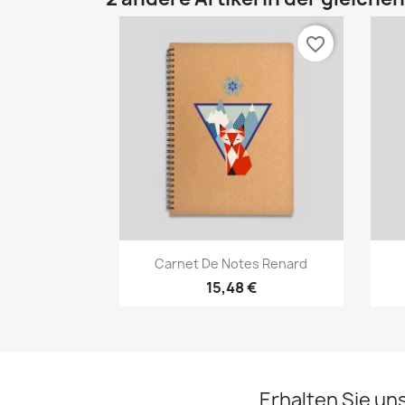
favorite_border
Vorschau

Carnet De Notes Renard
15,48 €
Erhalten Sie un