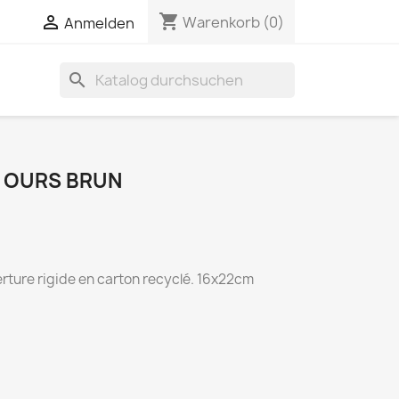
shopping_cart


Warenkorb
(0)
Anmelden
search
 OURS BRUN
rture rigide en carton recyclé. 16x22cm