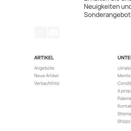
Neuigkeiten un
Sonderangebot
TikTok
Discord
ARTIKEL
UNTE
Angebote
Livrai
Neue Artikel
Mentio
Verkaufshits
Condit
A pro
Paieme
Kontak
Sitem
Shops