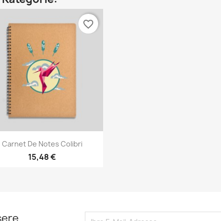
favorite_border
Vorschau

Carnet De Notes Colibri
15,48 €
sere