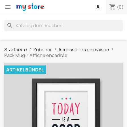
shopping_cart


(0)
search
Startseite
Zubehör
Accessoires de maison
Pack Mug + Affiche encadrée
ARTIKELBÜNDEL