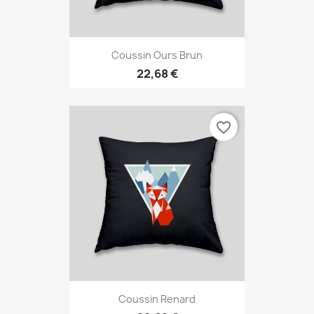
Coussin Ours Brun
22,68 €
favorite_border
Coussin Renard