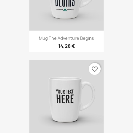
Mug The Adventure Begins
14,28 €
favorite_border