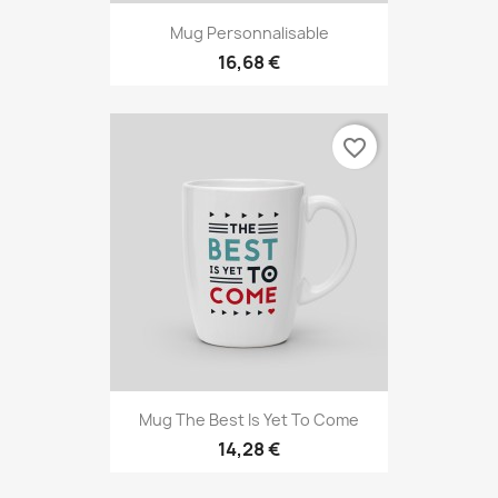
Mug Personnalisable
16,68 €
favorite_border
Mug The Best Is Yet To Come
14,28 €