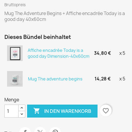
Bruttopreis
Mug The Adventure Begins + Affiche encadrée Today is a
good day 40x60cm
Dieses Bündel beinhaltet
Affiche encadrée Today is a
34,80 €
x 5
good day Dimension-40x60cm
14,28 €
x 5
Mug The adventure begins
Menge

favorite_border
IN DEN WARENKORB