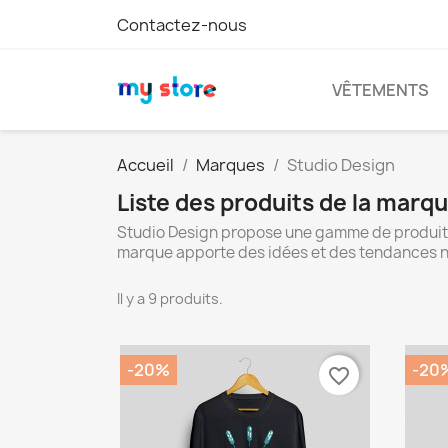
Contactez-nous
VÊTEMENTS
Accueil
Marques
Studio Design
Liste des produits de la marq
Studio Design propose une gamme de produits v
marque apporte des idées et des tendances nou
Il y a 9 produits.
-20%
-20
favorite_border