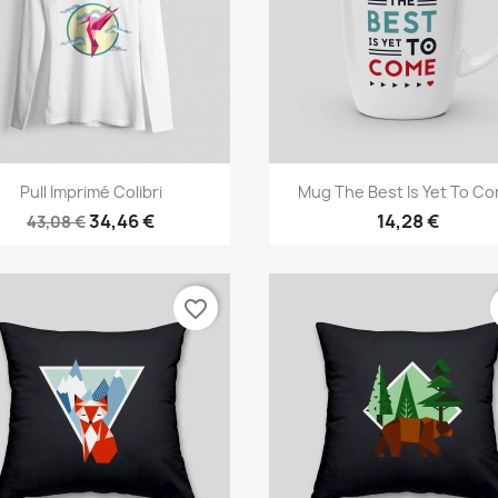
Aperçu rapide
Aperçu rapide


Pull Imprimé Colibri
Mug The Best Is Yet To C
34,46 €
14,28 €
43,08 €
favorite_border