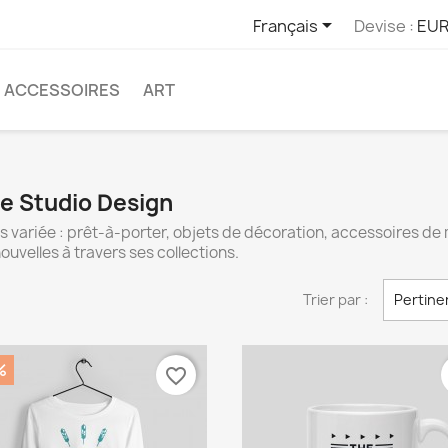

Français
Devise :
EUR
ACCESSOIRES
ART
ue Studio Design
ariée : prêt-à-porter, objets de décoration, accessoires de ma
velles à travers ses collections.
Trier par :
Pertine
%
favorite_border