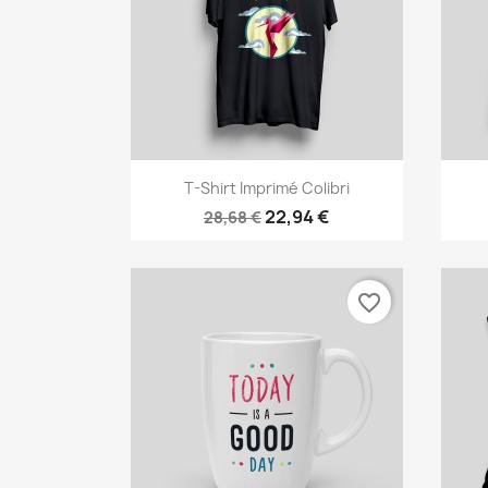
Aperçu rapide

T-Shirt Imprimé Colibri
22,94 €
28,68 €
favorite_border