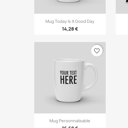
Aperçu rapide

Mug Today Is A Good Day
14,28 €
favorite_border
Aperçu rapide

Mug Personnalisable