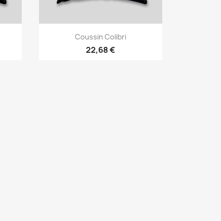
Aperçu rapide

Coussin Colibri
22,68 €