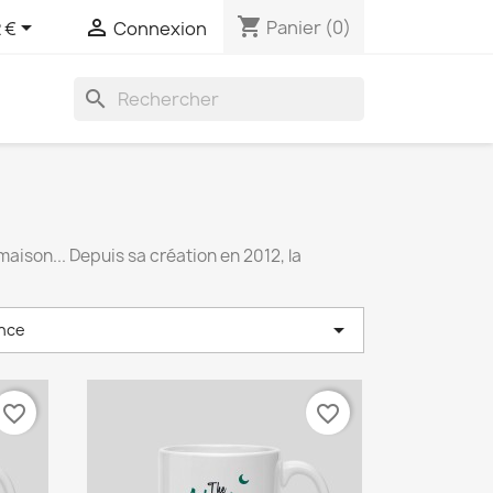
shopping_cart


Panier
(0)
 €
Connexion
search
ison... Depuis sa création en 2012, la

nce
favorite_border
favorite_border