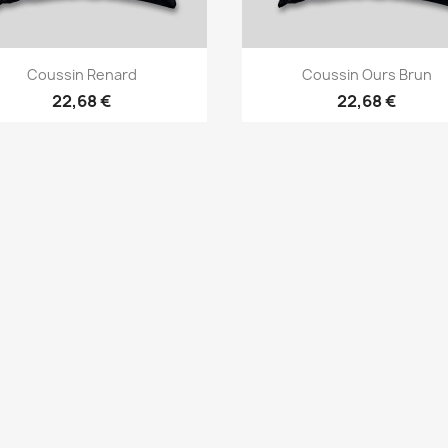
Aperçu rapide
Aperçu rapide


Coussin Renard
Coussin Ours Brun
22,68 €
22,68 €