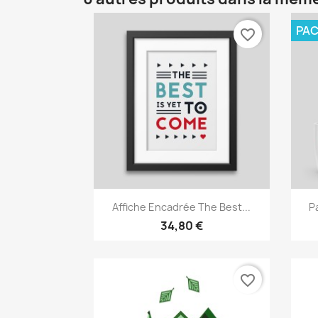
PA
favorite_border
Aperçu rapide

Affiche Encadrée The Best...
P
34,80 €
favorite_border