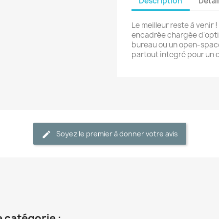
Description
Détai
Le meilleur reste à venir 
encadrée chargée d'optim
bureau ou un open-space
partout integré pour un 
Soyez le premier à donner votre avis
 catégorie :