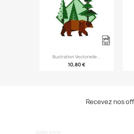
Aperçu rapide

Illustration Vectorielle...
10,80 €
Recevez nos off
TikTok
Discord