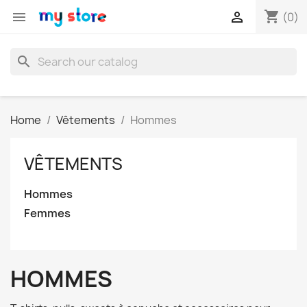
shopping_cart


(0)
search
Home
Vêtements
Hommes
VÊTEMENTS
Hommes
Femmes
HOMMES