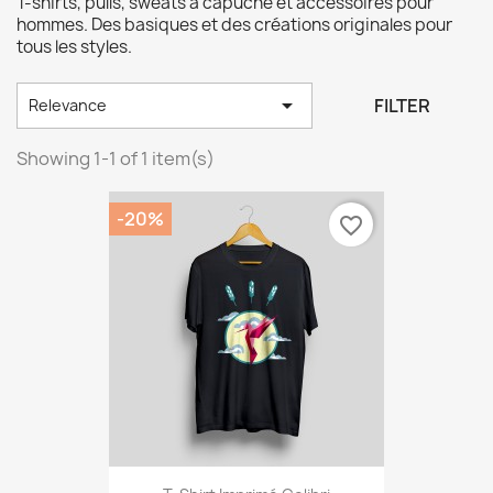
T-shirts, pulls, sweats à capuche et accessoires pour
hommes. Des basiques et des créations originales pour
tous les styles.

FILTER
Relevance
Showing 1-1 of 1 item(s)
-20%
favorite_border